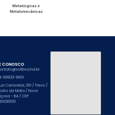
Metalúrgicas e
Metalomecânicas
E CONOSCO
ontato@sofibra.ind.br
3-99933-9601
ua Caravelas, 351 / Trevo /
osto da Mata / Nova
içosa - BA / CEP
5928000