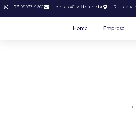
73-99933-9601
contato@sofibra.ind.br
Rua da Ale
Home
Empresa
F
P