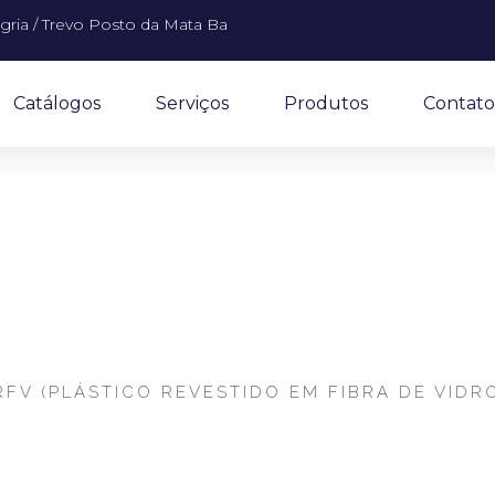
gria / Trevo Posto da Mata Ba
Catálogos
Serviços
Produtos
Contato
ibra de Vidro em Ger
RFV (PLÁSTICO REVESTIDO EM FIBRA DE VIDRO