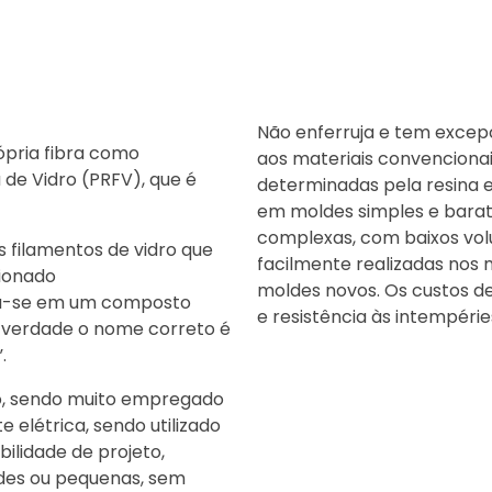
Não enferruja e tem excep
ópria fibra como
aos materiais convencionais
de Vidro (PRFV), que é
determinadas pela resina 
em moldes simples e barato
complexas, com baixos vol
 filamentos de vidro que
facilmente realizadas nos
cionado
moldes novos. Os custos de
orma-se em um composto
e resistência às intempérie
 verdade o nome correto é
.
to, sendo muito empregado
 elétrica, sendo utilizado
ilidade de projeto,
des ou pequenas, sem