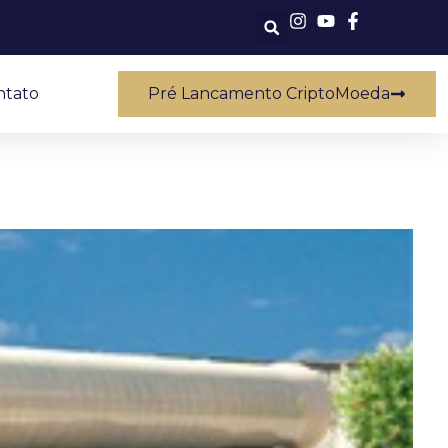
ntato
Pré Lancamento CriptoMoeda