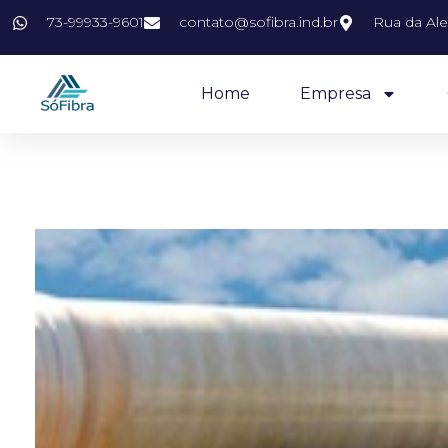
73-99933-9601
contato@sofibra.ind.br
Rua da Ale
Home
Empresa