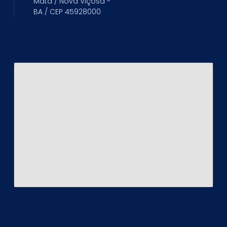
Mata / Nova Viçosa -
BA / CEP 45928000